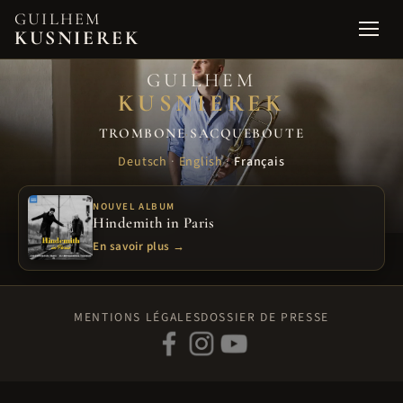
GUILHEM
KUSNIEREK
Open 
GUILHEM
KUSNIEREK
TROMBONE
·
SACQUEBOUTE
Deutsch
·
English
·
Français
NOUVEL ALBUM
Hindemith in Paris
En savoir plus →
MENTIONS LÉGALES
DOSSIER DE PRESSE