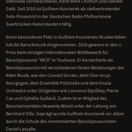
Stanislaw Skrowaczewski, Karel Mark Chichon und Daniele
Gatti. Seit 2010 ist Guilhem Kusnierek als stellvertretender
Solo-Posaunist in der Deutschen Radio Philharmonie
Saarbrücken Kaiserslautern tätig.
Einen besonderen Platz in Guilhem Kusniereks Musikerleben
hat die Barockmusik eingenommen. 2016 gewann er den 1.
Preis beim einzigen internationalen Wettbewerb für
Barockposaune "RICA" in Toulouse. Er konzertierte als
Barockposaunist mit verschiedenen festen Besetzungen der
Alten Musik, wie den Concert lorrain, dem Chor Arsys
Bourgogne, dem Ensemble Pulcinella und dem Insula
Orchestra unter Dirigenten wie Laurence Equilbey, Pierre
Cao und Ophélie Gaillard. Zudem ist er Mitglied des
Barockensembles Heavenly Wood unter der Leitung von
Bernhard Stilz. Geprägt wurde Guilhem Kusnierek vor allem
durch die Schule des renommierten Barockposaunisten
Daniel Lassalle.