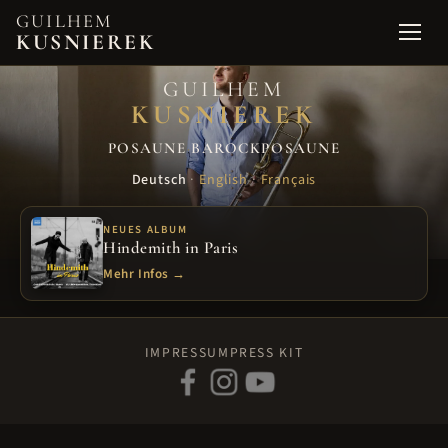
GUILHEM
KUSNIEREK
Open 
GUILHEM
KUSNIEREK
POSAUNE
·
BAROCKPOSAUNE
Deutsch
·
English
·
Français
NEUES ALBUM
Hindemith in Paris
Mehr Infos →
IMPRESSUM
PRESS KIT